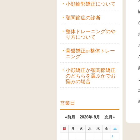
小顔輪郭矯正について
顎関節症の診断
整体トレーニングのや
り方について
骨盤矯正or整体トレー
ニング
小顔矯正か顎関節矯正
のどちらを選ぶかでお
悩みの場合
営業日
«前月
2026年 8月
次月»
日
月
火
水
木
金
土
1