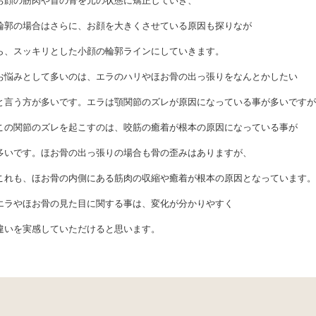
お顔の筋肉や首の骨を元の状態に矯正していき、
輪郭の場合はさらに、お顔を大きくさせている原因も探りなが
ら、スッキリとした小顔の輪郭ラインにしていきます。
お悩みとして多いのは、エラのハリやほお骨の出っ張りをなんとかしたい
と言う方が多いです。エラは顎関節のズレが原因になっている事が多いですが
この関節のズレを起こすのは、咬筋の癒着が根本の原因になっている事が
多いです。ほお骨の出っ張りの場合も骨の歪みはありますが、
これも、ほお骨の内側にある筋肉の収縮や癒着が根本の原因となっています。
エラやほお骨の見た目に関する事は、変化が分かりやすく
違いを実感していただけると思います。