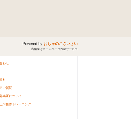
Powered by
おちゃのこさいさい
店舗向けホームページ作成サービス
合わせ
取材
るご質問
郭矯正について
正or整体トレーニング