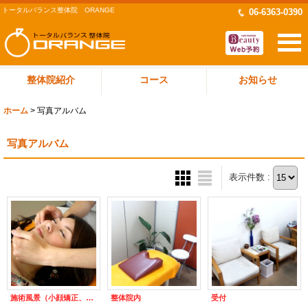
トータルバランス整体院 ORANGE
06-6363-0390
整体院紹介
コース
お知らせ
ホーム
>
写真アルバム
写真アルバム
表示件数 :
施術風景（小顔矯正、顎関節矯正）
整体院内
受付