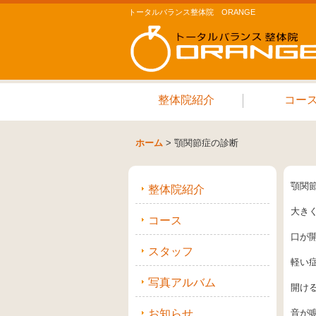
トータルバランス整体院 ORANGE
整体院紹介
コー
ホーム
>
顎関節症の診断
顎関
整体院紹介
大き
コース
口が
スタッフ
軽い
写真アルバム
開け
お知らせ
音が