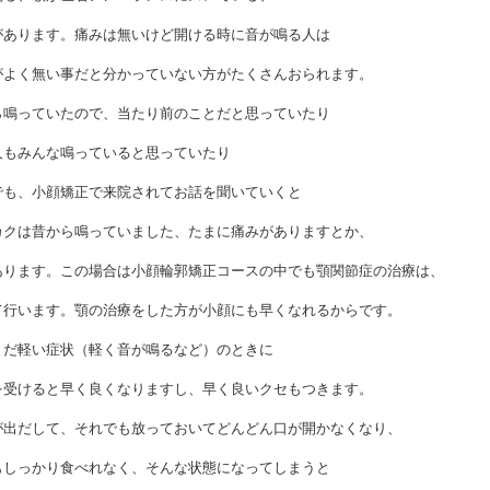
があります。痛みは無いけど開ける時に音が鳴る人は
がよく無い事だと分かっていない方がたくさんおられます。
ら鳴っていたので、当たり前のことだと思っていたり
人もみんな鳴っていると思っていたり
でも、小顔矯正で来院されてお話を聞いていくと
カクは昔から鳴っていました、たまに痛みがありますとか、
あります。この場合は小顔輪郭矯正コースの中でも顎関節症の治療は、
て行います。顎の治療をした方が小顔にも早くなれるからです。
まだ軽い症状（軽く音が鳴るなど）のときに
を受けると早く良くなりますし、早く良いクセもつきます。
が出だして、それでも放っておいてどんどん口が開かなくなり、
もしっかり食べれなく、そんな状態になってしまうと