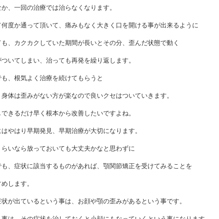
なか、一回の治療では治らなくなります。
て何度か通って頂いて、痛みもなく大きく口を開ける事が出来るように
ても、カクカクしていた期間が長いとその分、歪んだ状態で動く
がついてしまい、治っても再発を繰り返します。
でも、根気よく治療を続けてもらうと
、身体は歪みがない方が楽なので良いクセはついていきます。
しできるだけ早く根本から改善したいですよね。
にはやはり早期発見、早期治療が大切になります。
くらいなら放っておいても大丈夫かなと思わずに
でも、症状に該当するものがあれば、顎関節矯正を受けてみることを
すめします。
症状が出ているという事は、お顔や顎の歪みがあるという事です。
う事は、その症状を治しておくと小顔にもなっていくという事になります