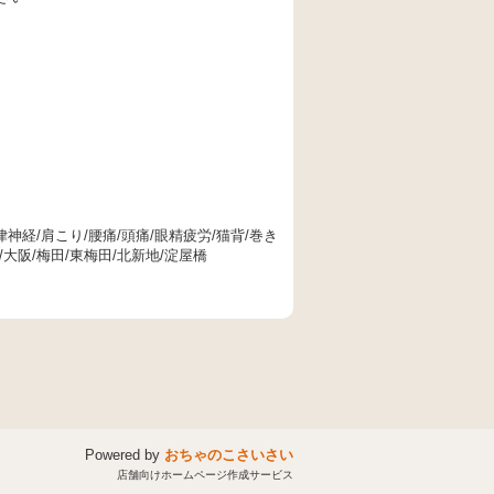
神経/肩こり/腰痛/頭痛/眼精疲労/猫背/巻き
大阪/梅田/東梅田/北新地/淀屋橋
Powered by
おちゃのこさいさい
店舗向けホームページ作成サービス