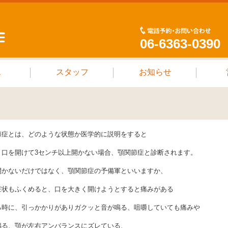
06-6363-0390
ス
スタッフ
お知らせ
節症とは、どのような状態か医学的に説明をすると
く口を開けて3センチ以上開かない場合、顎関節症と診断されます。
開かないだけではなく、顎関節症の予備軍といいますか、
症状もふくめると、口を大きく開けようとすると痛みがある
る時に、引っかかりがありガクッと音が鳴る、咀嚼していても痛みや
鳴る、顎が左右アンバランスにズレている、