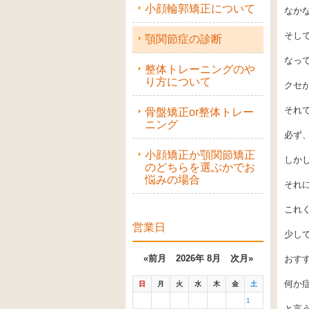
小顔輪郭矯正について
なか
そし
顎関節症の診断
なっ
整体トレーニングのや
り方について
クセ
それ
骨盤矯正or整体トレー
ニング
必ず
小顔矯正か顎関節矯正
しか
のどちらを選ぶかでお
悩みの場合
それ
これ
営業日
少し
«前月
2026年 8月
次月»
おす
何か
日
月
火
水
木
金
土
1
と言