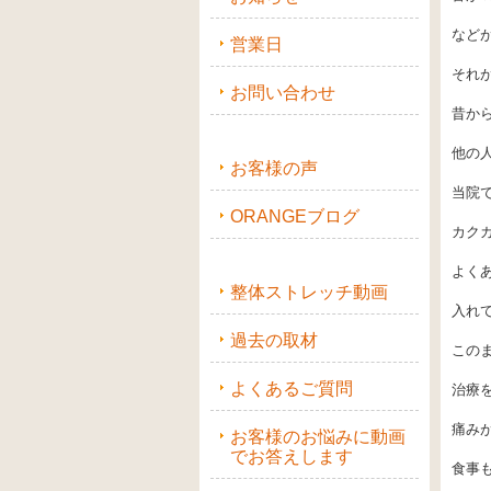
など
営業日
それ
お問い合わせ
昔か
他の
お客様の声
当院
ORANGEブログ
カク
よく
整体ストレッチ動画
入れ
過去の取材
この
よくあるご質問
治療
痛み
お客様のお悩みに動画
でお答えします
食事