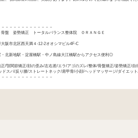
－－－－－－－－－－－－－－
 骨盤 姿勢矯正 トータルバランス整体院 ＯＲＡＮＧＥ
大阪市北区西天満４-12-2オオシマビル4F-C
駅・北新地駅・淀屋橋駅・中ノ島線大江橋駅からアクセス便利◎
正/顎関節矯正/顔の歪み/左右差/エラ/アゴのズレ/整体/骨盤矯正/姿勢矯正/自律
ッドスパ/反り腰/ストレートネック/肩甲骨/小顔/ヘッドマッサージ/ダイエット/
－－－－－－－－－－－－－－