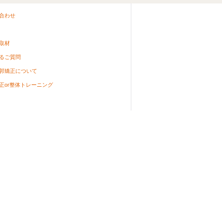
合わせ
取材
るご質問
郭矯正について
正or整体トレーニング