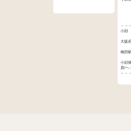
－－
小顔
大阪府
梅田
小顔矯
肩/ヘ
－－