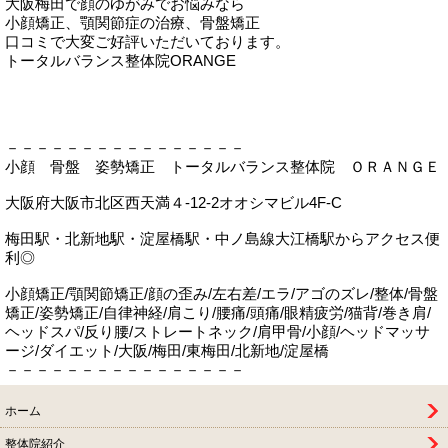
大阪梅田で顔のゆがみでお悩みなら
小顔矯正、顎関節症の治療、骨盤矯正
口コミで大変ご好評いただいております。
トータルバランス整体院ORANGE
－－－－－－－－－－－－－－－－
小顔 骨盤 姿勢矯正 トータルバランス整体院 ＯＲＡＮＧＥ
大阪府大阪市北区西天満４-12-2オオシマビル4F-C
梅田駅・北新地駅・淀屋橋駅・中ノ島線大江橋駅からアクセス便
利◎
小顔矯正/顎関節矯正/顔の歪み/左右差/エラ/アゴのズレ/整体/骨盤
矯正/姿勢矯正/自律神経/肩こり/腰痛/頭痛/眼精疲労/猫背/巻き肩/
ヘッドスパ/反り腰/ストレートネック/肩甲骨/小顔/ヘッドマッサ
ージ/ダイエット/大阪/梅田/東梅田/北新地/淀屋橋
－－－－－－－－－－－－－－－－
ホーム
整体院紹介