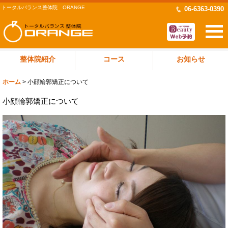
トータルバランス整体院 ORANGE
06-6363-0390
整体院紹介
コース
お知らせ
ホーム
>
小顔輪郭矯正について
小顔輪郭矯正について