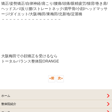
矯正/姿勢矯正/自律神経/肩こり/腰痛/頭痛/眼精疲労/猫背/巻き肩/
ヘッドスパ/反り腰/ストレートネック/肩甲骨/小顔/ヘッドマッサ
ージ/ダイエット/大阪/梅田/東梅田/北新地/淀屋橋
－－－－－－－－－－－－－－－－
大阪梅田で小顔矯正を受けるなら
トータルバランス整体院ORANGE
«
前
次
»
ホーム
整体院紹介