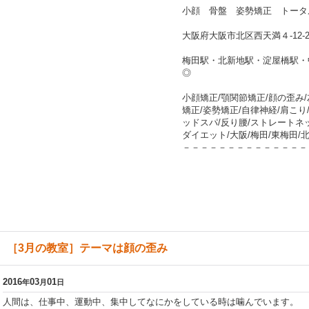
小顔 骨盤 姿勢矯正 トータ
大阪府大阪市北区西天満４-12-2
梅田駅・北新地駅・淀屋橋駅・
◎
小顔矯正/顎関節矯正/顔の歪み/
矯正/姿勢矯正/自律神経/肩こり/
ッドスパ/反り腰/ストレートネッ
ダイエット/大阪/梅田/東梅田/
－－－－－－－－－－－－－－
［3月の教室］テーマは顔の歪み
2016
03
01
年
月
日
人間は、仕事中、運動中、集中してなにかをしている時は噛んでいます。