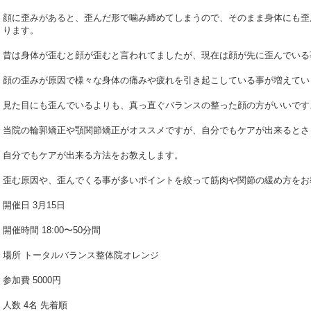
顔に歪みがあると、歪んだ形で噛み締めてしまうので、そのまま身体にも歪
ります。
昔は身体が歪むと顔が歪むと言われてましたが、現在は顔が先に歪んでいる
顔の歪みが原因で様々な身体の痛みや疲れを引き起こしている事が増えてい
見た目にも歪んでいるよりも、真っ直ぐバランスの整った顔の方がいいです
当院の輪郭矯正や顎関節矯正がオススメですが、自分でもケアが出来るとさ
自分でもケアが出来る方法をお教えします。
歪む原因や、歪んでくる事が多いポイントを絞って筋肉や関節の緩め方をお
開催日 3月15日
開催時間 18:00〜50分間
場所 トータルバランス整体院オレンジ
参加費 5000円
人数 4名 先着順