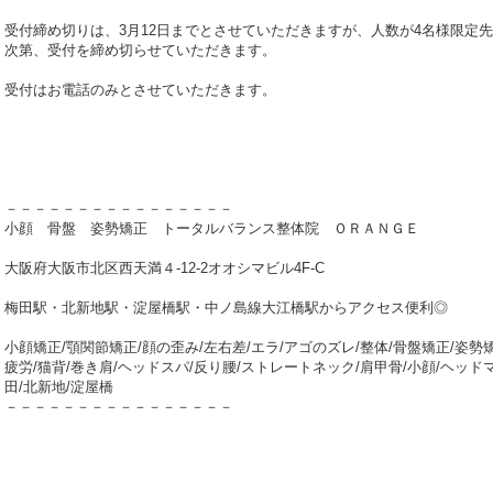
受付締め切りは、3月12日までとさせていただきますが、人数が4名様限定
次第、受付を締め切らせていただきます。
受付はお電話のみとさせていただきます。
－－－－－－－－－－－－－－－－
小顔 骨盤 姿勢矯正 トータルバランス整体院 ＯＲＡＮＧＥ
大阪府大阪市北区西天満４-12-2オオシマビル4F-C
梅田駅・北新地駅・淀屋橋駅・中ノ島線大江橋駅からアクセス便利◎
小顔矯正/顎関節矯正/顔の歪み/左右差/エラ/アゴのズレ/整体/骨盤矯正/姿勢矯
疲労/猫背/巻き肩/ヘッドスパ/反り腰/ストレートネック/肩甲骨/小顔/ヘッド
田/北新地/淀屋橋
－－－－－－－－－－－－－－－－