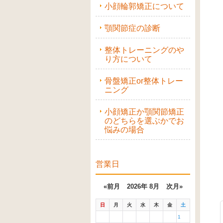
小顔輪郭矯正について
顎関節症の診断
整体トレーニングのや
り方について
骨盤矯正or整体トレー
ニング
小顔矯正か顎関節矯正
のどちらを選ぶかでお
悩みの場合
営業日
«前月
2026年 8月
次月»
日
月
火
水
木
金
土
1