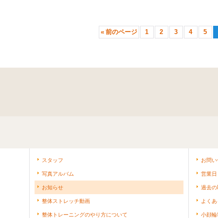
«
前のページ
1
2
3
4
5
スタッフ
お問い
写真アルバム
営業日
お知らせ
過去の
整体ストレッチ動画
よくあ
整体トレーニングのやり方について
小顔輪