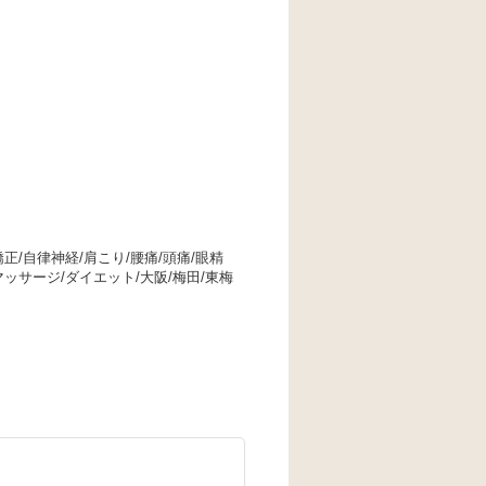
正/自律神経/肩こり/腰痛/頭痛/眼精
マッサージ/ダイエット/大阪/梅田/東梅