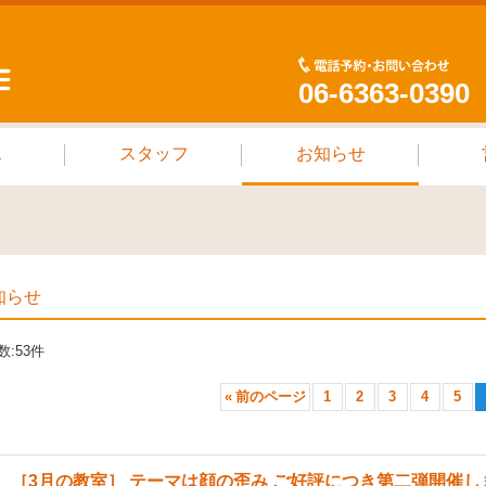
06-6363-0390
ス
スタッフ
お知らせ
知らせ
数
:
53
件
«
前のページ
1
2
3
4
5
［3月の教室］ テーマは顔の歪み ご好評につき第二弾開催し