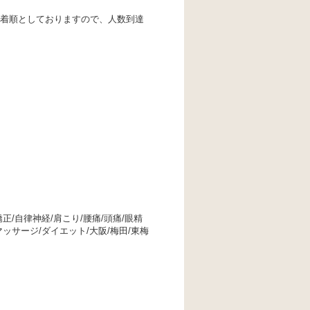
先着順としておりますので、人数到達
正/自律神経/肩こり/腰痛/頭痛/眼精
マッサージ/ダイエット/大阪/梅田/東梅