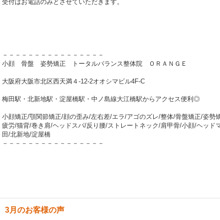
受付はお電話のみとさせていただきます。
－－－－－－－－－－－－－－－－
小顔 骨盤 姿勢矯正 トータルバランス整体院 ＯＲＡＮＧＥ
大阪府大阪市北区西天満４-12-2オオシマビル4F-C
梅田駅・北新地駅・淀屋橋駅・中ノ島線大江橋駅からアクセス便利◎
小顔矯正/顎関節矯正/顔の歪み/左右差/エラ/アゴのズレ/整体/骨盤矯正/姿勢矯
疲労/猫背/巻き肩/ヘッドスパ/反り腰/ストレートネック/肩甲骨/小顔/ヘッド
田/北新地/淀屋橋
－－－－－－－－－－－－－－－－
3月のお客様の声