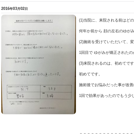
2016
03
02
年
月
日
(1)当院に、来院される前はど
何年か前から 顔の左右のゆが
(2)施術を受けていただいて、
1回目で ゆがみが矯正された
(3)来院されるのは、初めてで
初めてです。
施術後でお悩みだった事が改善
1回で効果があったのでもう少
－－－－－－－－－－－－－－