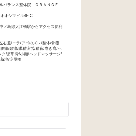
ルバランス整体院 ＯＲＡＮＧＥ
オオシマビル4F-C
中ノ島線大江橋駅からアクセス便利
左右差/エラ/アゴのズレ/整体/骨盤
腰痛/頭痛/眼精疲労/猫背/巻き肩/ヘ
ク/肩甲骨/小顔/ヘッドマッサージ/
北新地/淀屋橋
－－